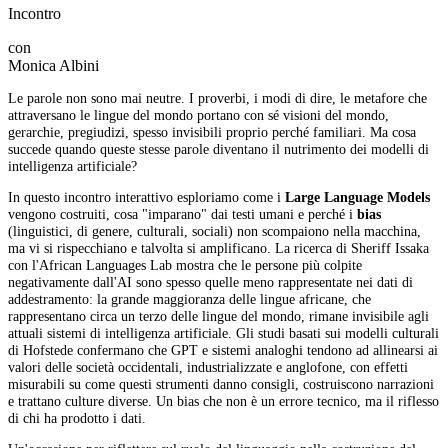
Incontro
con
Monica Albini
Le parole non sono mai neutre. I proverbi, i modi di dire, le metafore che
attraversano le lingue del mondo portano con sé visioni del mondo,
gerarchie, pregiudizi, spesso invisibili proprio perché familiari. Ma cosa
succede quando queste stesse parole diventano il nutrimento dei modelli di
intelligenza artificiale?
In questo incontro interattivo esploriamo come i
Large Language Models
vengono costruiti, cosa "imparano" dai testi umani e perché i
bias
(linguistici, di genere, culturali, sociali) non scompaiono nella macchina,
ma vi si rispecchiano e talvolta si amplificano. La ricerca di Sheriff Issaka
con l'African Languages Lab mostra che le persone più colpite
negativamente dall'AI sono spesso quelle meno rappresentate nei dati di
addestramento: la grande maggioranza delle lingue africane, che
rappresentano circa un terzo delle lingue del mondo, rimane invisibile agli
attuali sistemi di intelligenza artificiale. Gli studi basati sui modelli culturali
di Hofstede confermano che GPT e sistemi analoghi tendono ad allinearsi ai
valori delle società occidentali, industrializzate e anglofone, con effetti
misurabili su come questi strumenti danno consigli, costruiscono narrazioni
e trattano culture diverse. Un bias che non è un errore tecnico, ma il riflesso
di chi ha prodotto i dati.