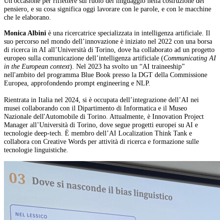
Un'occasione per riflettere sul ruolo del linguaggio nella costruzione del
pensiero, e su cosa significa oggi lavorare con le parole, e con le macchine
che le elaborano.
Monica Albin
i
è una ricercatrice specializzata in intelligenza artificiale. Il
suo percorso nel mondo dell’innovazione è iniziato nel 2022 con una borsa
di ricerca in AI all’Università di Torino, dove ha collaborato ad un progetto
europeo sulla comunicazione dell’intelligenza artificiale (
Communicating AI
in the European context
). Nel 2023 ha svolto un “AI traineeship”
nell'ambito del programma Blue Book presso la DGT della Commissione
Europea, approfondendo prompt engineering e NLP.
Rientrata in Italia nel 2024, si è occupata dell’integrazione dell’AI nei
musei collaborando con il Dipartimento di Informatica e il Museo
Nazionale dell'Automobile di Torino. Attualmente, è Innovation Project
Manager all’Università di Torino, dove segue progetti europei su AI e
tecnologie deep-tech. È membro dell’AI Localization Think Tank e
collabora con Creative Words per attività di ricerca e formazione sulle
tecnologie linguistiche.