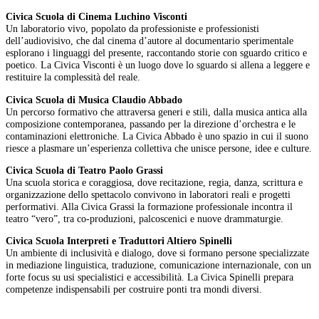
Civica Scuola di Cinema Luchino Visconti
Un laboratorio vivo, popolato da professioniste e professionisti
dell’audiovisivo, che dal cinema d’autore al documentario sperimentale
esplorano i linguaggi del presente, raccontando storie con sguardo critico e
poetico. La Civica Visconti è un luogo dove lo sguardo si allena a leggere e
restituire la complessità del reale.
Civica Scuola di Musica Claudio Abbado
Un percorso formativo che attraversa generi e stili, dalla musica antica alla
composizione contemporanea, passando per la direzione d’orchestra e le
contaminazioni elettroniche. La Civica Abbado è uno spazio in cui il suono
riesce a plasmare un’esperienza collettiva che unisce persone, idee e culture.
Civica Scuola di Teatro Paolo Grassi
Una scuola storica e coraggiosa, dove recitazione, regia, danza, scrittura e
organizzazione dello spettacolo convivono in laboratori reali e progetti
performativi. Alla Civica Grassi la formazione professionale incontra il
teatro “vero”, tra co-produzioni, palcoscenici e nuove drammaturgie.
Civica Scuola Interpreti e Traduttori Altiero Spinelli
Un ambiente di inclusività e dialogo, dove si formano persone specializzate
in mediazione linguistica, traduzione, comunicazione internazionale, con un
forte focus su usi specialistici e accessibilità. La Civica Spinelli prepara
competenze indispensabili per costruire ponti tra mondi diversi.