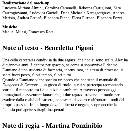
Realizzazione del mock-up
Lucrezia Miriam Almini, Carolina Caramelli, Rebecca Castiglioni, Sara
Castrogiovanni, Ludovica Gavioli, Dana Michaela Karageorgieva, Andrea
Merisio, Andrea Pettinà, Eleonora Pinna, Elena Pirrone, Eleonora Pozzi
Musiche
Manuel Milesi, Francesco Rota
Note al testo - Benedetta Pigoni
Una cella carceraria condivisa da due ragazzi che non si sono scelti. Alex ha
diciannove anni, è dentro per spaccio, sa come si sopravvive lì dentro.
Damiano è uno studente di farmacia, incensurato, in attesa di processo: si
sente fuori posto, fuori tempo, fuori tutto.
Quando a Damiano viene spedito un pacco che contiene il manuale di
Dungeons & Dragons
– un gioco di ruolo in cui si partecipa raccontando
storie – il rapporto tra i due inizia a cambiare. Attraverso personaggi
immaginari e avventure fantastiche, i due ragazzi trovano un modo per
evadere dalla realtà del carcere, conoscersi davvero e affrontare i nodi del
proprio passato. In un luogo dove la libertà è negata, scoprono che la
fantasia può aprire spiragli inaspettati.
Note di regia - Martina Ponzinibio