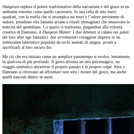
Dungeons
esplora il potere trasformativo della narrazione e del gioco in un
ambiente estremo come quello carcerario. In una cella di otto metri
quadrati, con la muffa che si arrampica sui muri e l’odore persistente di
sudore, prendono vita fantasie arcane e rituali immaginari che smuovono la
staticità del quotidiano. Lo spazio si trasforma, piegandosi alla volontà
creativa di Damiano, il
Dungeon Master
. I due detenuti si calano nei panni
dei loro alter ego fantastici: due avventurieri coraggiosi dispersi in un
sotterraneo labirintico popolato da orchi assetati di sangue, pronti a
sacrificarli al loro oscuro dio.
Ma ciò che era iniziato come un semplice passatempo si evolve, lentamente,
in qualcosa di più profondo. Il gioco diventa un atto psicomagico, un
viaggio simbolico attraverso il proprio passato e le proprie colpe. Alex e
Damiano si ritrovano ad affrontare non solo i mostri del gioco, ma anche
quelli nascosti dentro sé stessi.