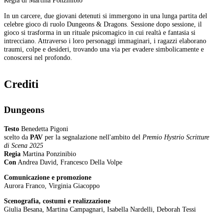
Regia di Martina Ponzinibio
In un carcere, due giovani detenuti si immergono in una lunga partita del
celebre gioco di ruolo Dungeons & Dragons. Sessione dopo sessione, il
gioco si trasforma in un rituale psicomagico in cui realtà e fantasia si
intrecciano. Attraverso i loro personaggi immaginari, i ragazzi elaborano
traumi, colpe e desideri, trovando una via per evadere simbolicamente e
conoscersi nel profondo.
Crediti
Dungeons
Testo
Benedetta Pigoni
scelto da
PAV
per la segnalazione nell'ambito del
Premio Hystrio Scritture
di Scena 2025
Regia
Martina Ponzinibio
Con
Andrea David, Francesco Della Volpe
Comunicazione e promozione
Aurora Franco, Virginia Giacoppo
Scenografia, costumi e realizzazione
Giulia Besana, Martina Campagnari, Isabella Nardelli, Deborah Tessi