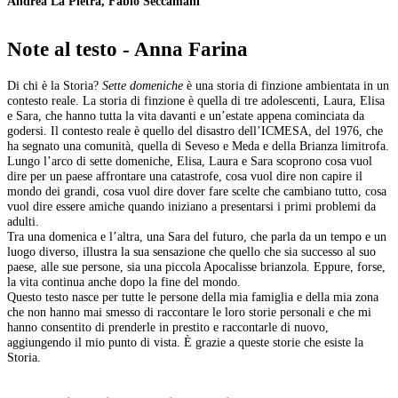
Andrea La Pietra, Fabio Seccamani
Note al testo - Anna Farina
Di chi è la Storia?
Sette domeniche
è una storia di finzione ambientata in un
contesto reale. La storia di finzione è quella di tre adolescenti, Laura, Elisa
e Sara, che hanno tutta la vita davanti e un’estate appena cominciata da
godersi. Il contesto reale è quello del disastro dell’ICMESA, del 1976, che
ha segnato una comunità, quella di Seveso e Meda e della Brianza limitrofa.
Lungo l’arco di sette domeniche, Elisa, Laura e Sara scoprono cosa vuol
dire per un paese affrontare una catastrofe, cosa vuol dire non capire il
mondo dei grandi, cosa vuol dire dover fare scelte che cambiano tutto, cosa
vuol dire essere amiche quando iniziano a presentarsi i primi problemi da
adulti.
Tra una domenica e l’altra, una Sara del futuro, che parla da un tempo e un
luogo diverso, illustra la sua sensazione che quello che sia successo al suo
paese, alle sue persone, sia una piccola Apocalisse brianzola. Eppure, forse,
la vita continua anche dopo la fine del mondo.
Questo testo nasce per tutte le persone della mia famiglia e della mia zona
che non hanno mai smesso di raccontare le loro storie personali e che mi
hanno consentito di prenderle in prestito e raccontarle di nuovo,
aggiungendo il mio punto di vista. È grazie a queste storie che esiste la
Storia.